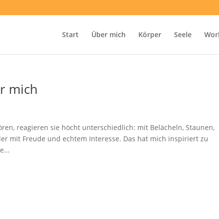
Start
Über mich
Körper
Seele
Wor
ür mich
en, reagieren sie höcht unterschiedlich: mit Belächeln, Staunen,
Oder mit Freude und echtem Interesse. Das hat mich inspiriert zu
...