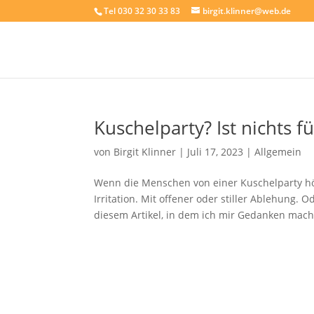
Tel 030 32 30 33 83
birgit.klinner@web.de
Kuschelparty? Ist nichts f
von
Birgit Klinner
|
Juli 17, 2023
|
Allgemein
Wenn die Menschen von einer Kuschelparty hör
Irritation. Mit offener oder stiller Ablehung. 
diesem Artikel, in dem ich mir Gedanken mache