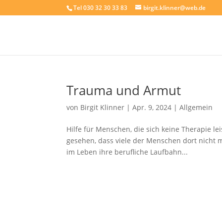
Tel 030 32 30 33 83
birgit.klinner@web.de
Trauma und Armut
von
Birgit Klinner
|
Apr. 9, 2024
|
Allgemein
Hilfe für Menschen, die sich keine Therapie le
gesehen, dass viele der Menschen dort nicht
im Leben ihre berufliche Laufbahn...