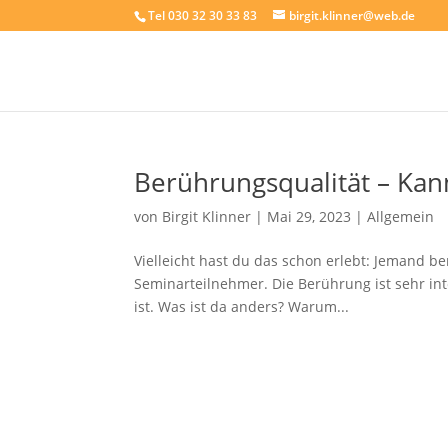
Tel 030 32 30 33 83
birgit.klinner@web.de
Berührungsqualität – Ka
von
Birgit Klinner
|
Mai 29, 2023
|
Allgemein
Vielleicht hast du das schon erlebt: Jemand be
Seminarteilnehmer. Die Berührung ist sehr in
ist. Was ist da anders? Warum...