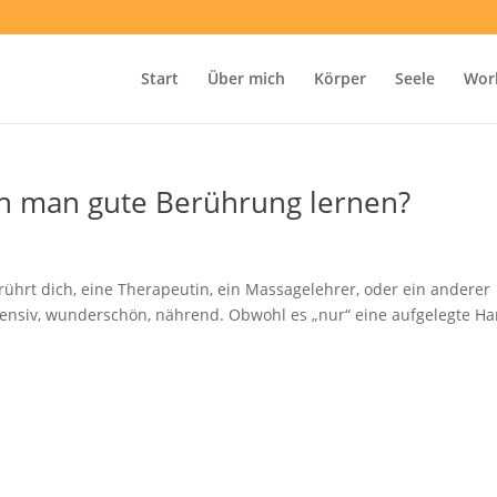
Start
Über mich
Körper
Seele
Wor
nn man gute Berührung lernen?
rührt dich, eine Therapeutin, ein Massagelehrer, oder ein anderer
tensiv, wunderschön, nährend. Obwohl es „nur“ eine aufgelegte H