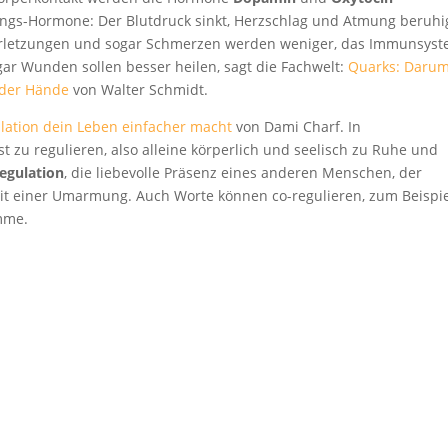
ungs-Hormone: Der Blutdruck sinkt, Herzschlag und Atmung beruh
t, Verletzungen und sogar Schmerzen werden weniger, das Immunsys
ogar Wunden sollen besser heilen, sagt die Fachwelt:
Quarks: Daru
 der Hände
von Walter Schmidt.
ation dein Leben einfacher macht
von Dami Charf. In
lbst zu regulieren, also alleine körperlich und seelisch zu Ruhe und
egulation
, die liebevolle Präsenz eines anderen Menschen, der
mit einer Umarmung. Auch Worte können co-regulieren, zum Beispi
imme.