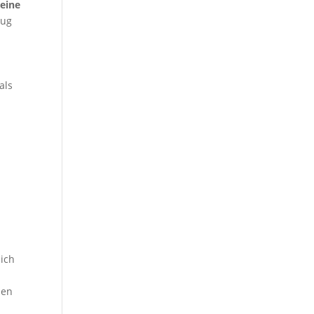
eine
nug
als
lich
ben