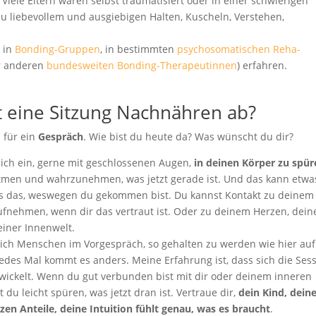
 Viele Eltern waren selbst traumatisiert oder in einer schwierigen
zu liebevollem und ausgiebigen Halten, Kuscheln, Verstehen,
 in
Bonding-Gruppen
, in bestimmten
psychosomatischen Reha-
 anderen
bundesweiten Bonding-Therapeutinnen
) erfahren.
t eine Sitzung Nachnähren ab?
 für ein
Gespräch
. Wie bist du heute da? Was wünscht du dir?
dich ein, gerne mit geschlossenen Augen,
in deinen Körper zu spü
 atmen und wahrzunehmen, was jetzt gerade ist. Und das kann etwa
ls das, weswegen du gekommen bist. Du kannst Kontakt zu deinem
ufnehmen, wenn dir das vertraut ist. Oder zu deinem Herzen, dei
einer Innenwelt.
ich Menschen im Vorgespräch, so gehalten zu werden wie hier auf
jedes Mal kommt es anders. Meine Erfahrung ist, dass sich die Ses
ickelt. Wenn du gut verbunden bist mit dir oder deinem inneren
 du leicht spüren, was jetzt dran ist. Vertraue dir,
dein Kind, dein
zen Anteile, deine Intuition fühlt genau, was es braucht
.