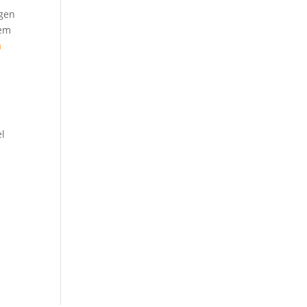
igen
tem
m
el