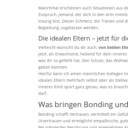
Manchmal erscheinen auch Situationen aus der
Zuspruch, jemand, der dich in den Arm nimmt, 
traurig bist. Dieser Schmerz, die Tränen und 
Begleitung, zugelassen werden.
Die idealen Eltern – jetzt für d
Vielleicht wünscht du dir auch,
von beiden Elt
jetzt, als Erwachsene, heilend für dein inner
was dir so gefehlt hat. Den Schutz, das Wohlwol
geben konnten.
Hierfür kann ich einen männlichen Kollegen hi
idealen Eltern mehrfach selbst oder als Stell
inneres Kind spürt ganz genau, was es braucht
darf.
Was bringen Bonding un
Bonding schafft Vertrauen, vermittelt ein Gefü
Urvertrauen und ermöglicht empathische, gute
Bei nährender Berührung und angenehmen K