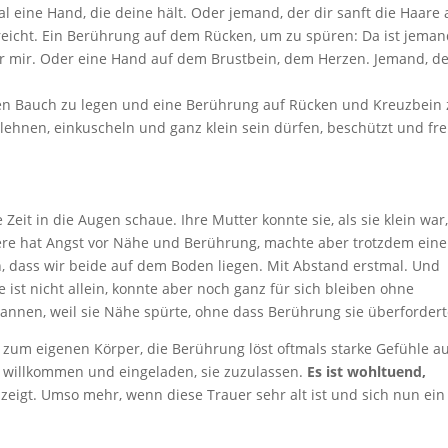
mal eine Hand, die deine hält. Oder jemand, der dir sanft die Haare
reicht. Ein Berührung auf dem Rücken, um zu spüren: Da ist jeman
er mir. Oder eine Hand auf dem Brustbein, dem Herzen. Jemand, d
 den Bauch zu legen und eine Berührung auf Rücken und Kreuzbein
ehnen, einkuscheln und ganz klein sein dürfen, beschützt und fre
 Zeit in die Augen schaue. Ihre Mutter konnte sie, als sie klein war
ndere hat Angst vor Nähe und Berührung, machte aber trotzdem ein
 dass wir beide auf dem Boden liegen. Mit Abstand erstmal. Und
ie ist nicht allein, konnte aber noch ganz für sich bleiben ohne
annen, weil sie Nähe spürte, ohne dass Berührung sie überfordert
 zum eigenen Körper, die Berührung löst oftmals starke Gefühle a
du willkommen und eingeladen, sie zuzulassen.
Es ist wohltuend,
r zeigt. Umso mehr, wenn diese Trauer sehr alt ist und sich nun ein