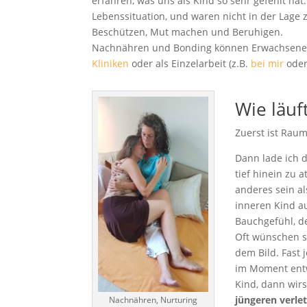
erfahren, was uns als Kind so sehr gefehlt hat.
Lebenssituation, und waren nicht in der Lage 
Beschützen, Mut machen und Beruhigen.
Nachnähren und Bonding können Erwachsene
Kliniken
oder als Einzelarbeit (z.B.
bei mir
oder
Wie läuf
Zuerst ist Raum
Dann lade ich 
tief hinein zu
anderes sein a
inneren Kind a
Bauchgefühl, d
Oft wünschen s
dem Bild. Fast 
im Moment entw
Kind, dann wirst
jüngeren verlet
Nachnähren, Nurturing