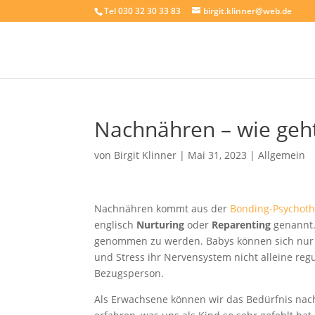
Tel 030 32 30 33 83
birgit.klinner@web.de
Nachnähren – wie geh
von
Birgit Klinner
|
Mai 31, 2023
|
Allgemein
Nachnähren kommt aus der
Bonding-Psychoth
englisch
Nurturing
oder
Reparenting
genannt.
genommen zu werden. Babys können sich nur g
und Stress ihr Nervensystem nicht alleine reg
Bezugsperson.
Als Erwachsene können wir das Bedürfnis nac