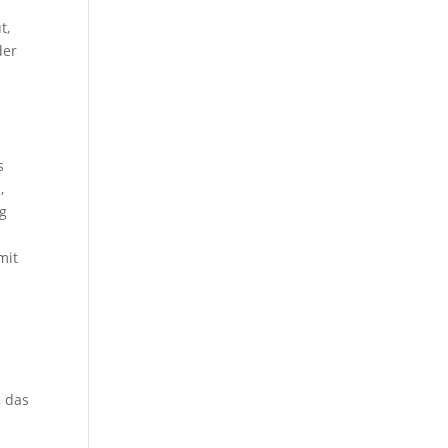
t,
der
s
,
ug
mit
, das