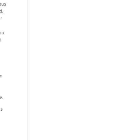
 aus
d,
er
 zu
i
,
en
e.
us