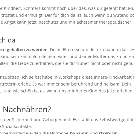
 Kindheit. Schmerz kommt hoch über das, was dir gefehlt hat: Mu
tröstet und ermutigt. Der für dich da ist, auch wenn du wütend o
die Angst kann jetzt, beschützt und mit achtsamer therapeutischer
ich da
ern gehalten zu werden
. Deine Eltern so um dich zu haben, dass e
es Kind sein kann. Von deinem Vater und deiner Mutter das zu hören
len, die Liebe zu erhalten, die sie dir früher nicht oder nicht gen
nzubitten. Ich selbst habe in Workshops diese Innere-Kind-Arbeit 
vertreterin erlebt. Es war immer sehr berührend und heilsam. Dein
. Und wie schön ist es, wenn unser inneres Kind das jetzt erleben
d Nachnähren?
hl der Sicherheit und Geborgenheit. Es stärkt das Selbstwertgefühl
 Sozialkontakte.
örperkontakt werden die Hormone
Dopamin
und
Oxytocin